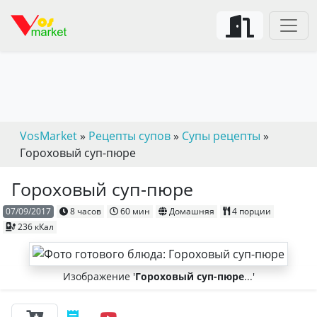
VosMarket
»
Рецепты супов
»
Супы рецепты
»
Гороховый суп-пюре
Гороховый суп-пюре
07/09/2017
8 часов
60 мин
Домашняя
4 порции
236 кКал
Изображение '
Гороховый суп-пюре
...'