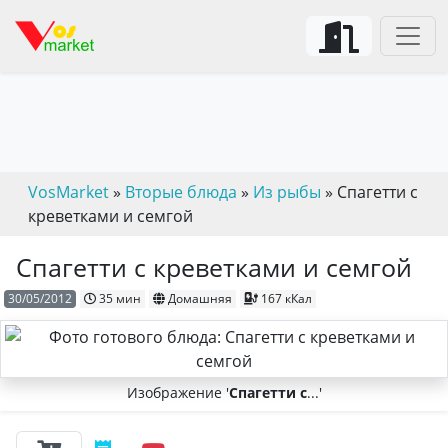
VosMarket
»
Вторые блюда
»
Из рыбы
» Спагетти с
креветками и семгой
Спагетти с креветками и семгой
30/05/2012
35 мин
Домашняя
167 кКал
Изображение '
Спагетти с
...'