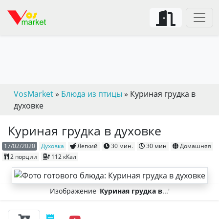
VosMarket
»
Блюда из птицы
» Куриная грудка в
духовке
Куриная грудка в духовке
17/02/2020
Духовка
Легкий
30 мин.
30 мин
Домашняя
2 порции
112 кКал
Изображение '
Куриная грудка в
...'