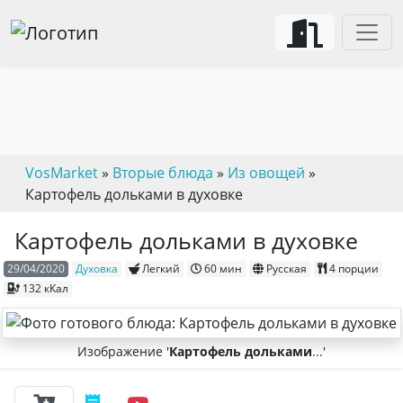
VosMarket
»
Вторые блюда
»
Из овощей
»
Картофель дольками в духовке
Картофель дольками в духовке
29/04/2020
Духовка
Легкий
60 мин
Русская
4 порции
132 кКал
Изображение '
Картофель дольками
...'