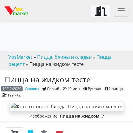
VosMarket
»
Пицца, блины и оладьи
»
Пицца
рецепт
» Пицца на жидком тесте
Пицца на жидком тесте
10/12/2020
Духовка
Легкий
40 мин
Русская
1 пицца
199 кКал
Изображение '
Пицца на жидком
...'