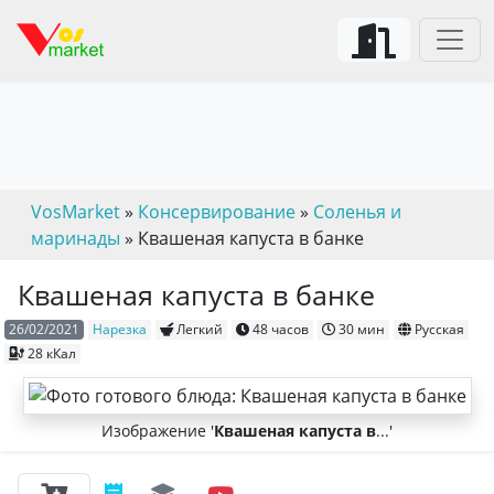
VosMarket
»
Консервирование
»
Соленья и
маринады
» Квашеная капуста в банке
Квашеная капуста в банке
26/02/2021
Нарезка
Легкий
48 часов
30 мин
Русская
28 кКал
Изображение '
Квашеная капуста в
...'