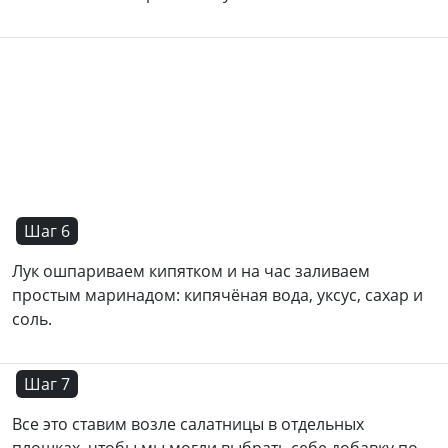
Шаг 6
Лук ошпариваем кипятком и на час заливаем
простым маринадом: кипячёная вода, уксус, сахар и
соль.
Шаг 7
Все это ставим возле салатницы в отдельных
плошках, чтобы мы могли выбрать себе добавку по