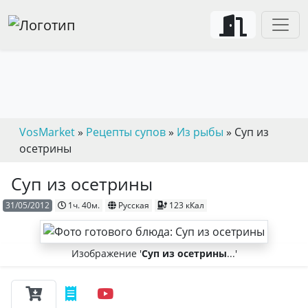
VosMarket
»
Рецепты супов
»
Из рыбы
» Суп из
осетрины
Суп из осетрины
31/05/2012
1ч. 40м.
Русская
123 кКал
Изображение '
Суп из осетрины
...'