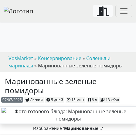
VosMarket
»
Консервирование
»
Соленья и
маринады
» Маринованные зеленые помидоры
Маринованные зеленые
помидоры
07/07/2025
Легкий
5 дней
15 мин
6
л
13 кКал
Изображение '
Маринованные
...'