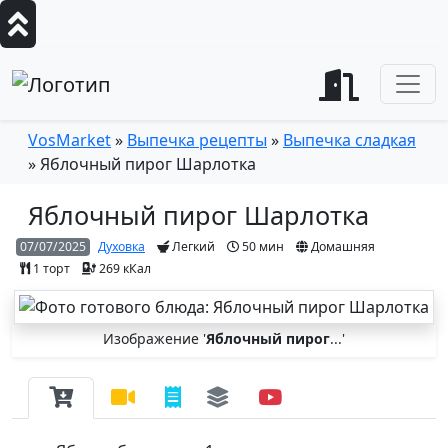
VosMarket
»
Выпечка рецепты
»
Выпечка сладкая
» Яблочный пирог Шарлотка
Яблочный пирог Шарлотка
07/07/2025
Духовка
Легкий
50 мин
Домашняя
1
торт
269 кКал
Изображение '
Яблочный пирог
...'