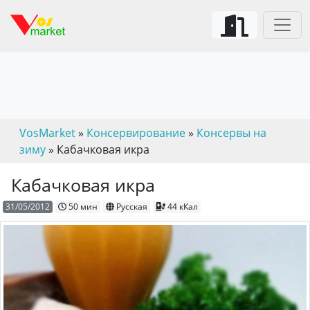
VosMarket
»
Консервирование
»
Консервы на
зиму
» Кабачковая икра
Кабачковая икра
31/05/2012
50 мин
Русская
44 кКал