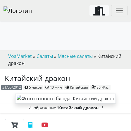
VosMarket
»
Салаты
»
Мясные салаты
» Китайский
дракон
Китайский дракон
31/05/2012
5 часов
40 мин
Китайская
86 кКал
Изображение '
Китайский дракон
...'