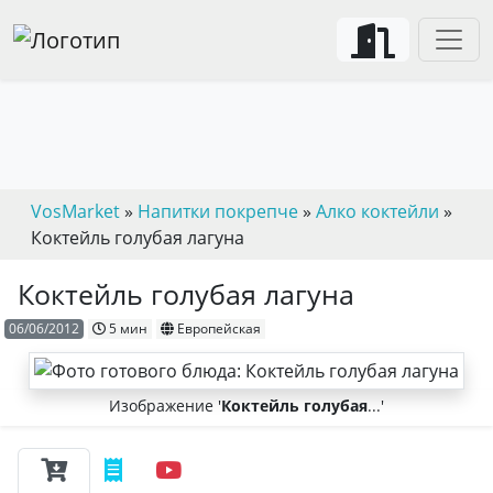
VosMarket
»
Напитки покрепче
»
Алко коктейли
»
Коктейль голубая лагуна
Коктейль голубая лагуна
06/06/2012
5 мин
Европейская
Изображение '
Коктейль голубая
...'