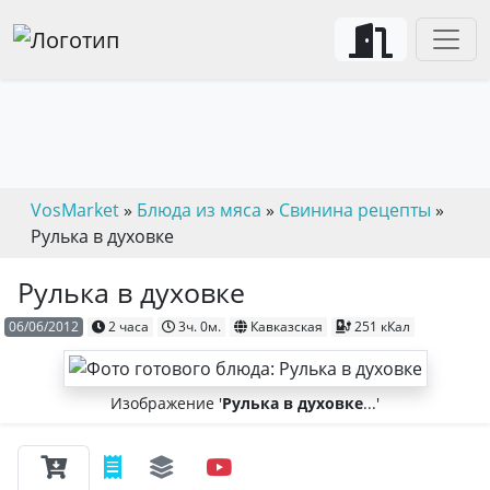
VosMarket
»
Блюда из мяса
»
Свинина рецепты
»
Рулька в духовке
Рулька в духовке
06/06/2012
2 часа
3ч. 0м.
Кавказская
251 кКал
Изображение '
Рулька в духовке
...'