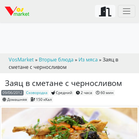
VosMarket
»
Вторые блюда
»
Из мяса
» Заяц в
сметане с черносливом
Заяц в сметане с черносливом
09/06/2012
Сковородка
Средний
2 часа
60 мин
Домашняя
150 кКал