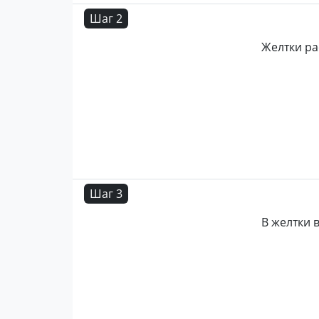
Шаг 2
Желтки ра
Шаг 3
В желтки 