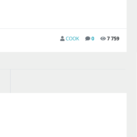
COOK
0
7 759