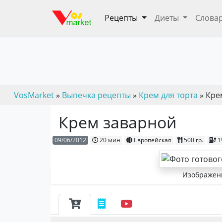
Рецепты
Диеты
Слова
VosMarket
»
Выпечка рецепты
»
Крем для торта
» Кре
Крем заварной
09/06/2012
20 мин
Европейская
500 гр.
1
Изображени