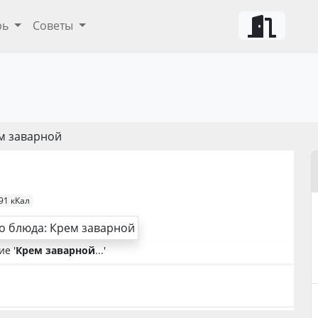
рь
Советы
м заварной
91 кКал
е '
Крем заварной
...'