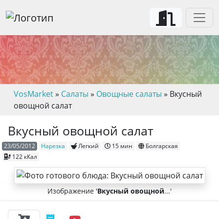
VosMarket
»
Салаты
»
Овощные салаты
» Вкусный
овощной салат
Вкусный овощной салат
23/05/2012
Нарезка
Легкий
15 мин
Болгарская
122 кКал
Изображение '
Вкусный овощной
...'