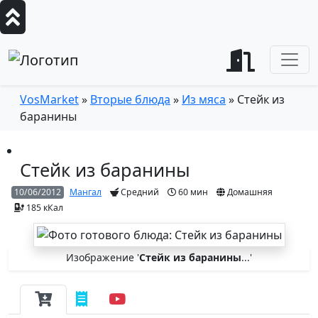
VosMarket
»
Вторые блюда
»
Из мяса
» Стейк из
баранины
Стейк из баранины
10/06/2012
Мангал
Средний
60 мин
Домашняя
185 кКал
Изображение '
Стейк из баранины
...'