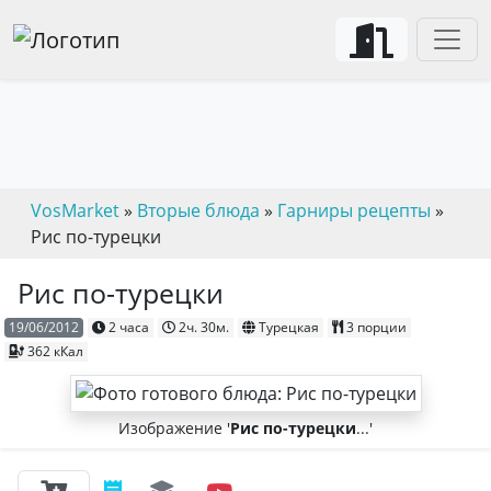
VosMarket
»
Вторые блюда
»
Гарниры рецепты
»
Рис по-турецки
Рис по-турецки
19/06/2012
2 часа
2ч. 30м.
Турецкая
3 порции
362 кКал
Изображение '
Рис по-турецки
...'