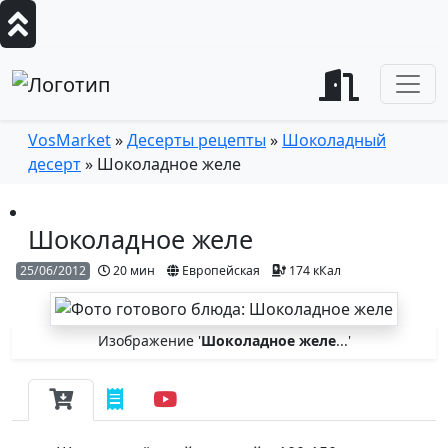
VosMarket
»
Десерты рецепты
»
Шоколадный
десерт
» Шоколадное желе
Шоколадное желе
25/06/2012
20 мин
Европейская
174 кКал
Изображение '
Шоколадное желе
...'