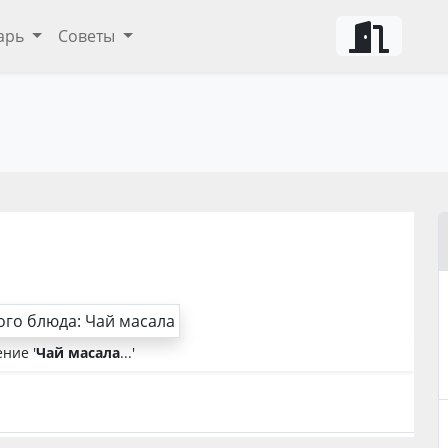
арь
Советы
ние '
Чай масала
...'