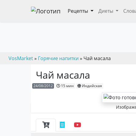
Рецепты
Диеты
Слов
VosMarket
»
Горячие напитки
» Чай масала
Чай масала
24/08/2012
15 мин
Индийская
Изображе