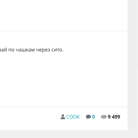
чай по чашкам через сито.
COOK
0
9 499