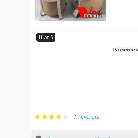
Шаг 5
Разлейте 
/
Печатать