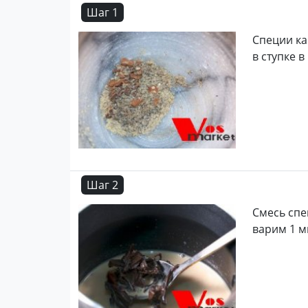
Шаг 1
Специи ка
в ступке 
Шаг 2
Смесь спе
варим 1 м