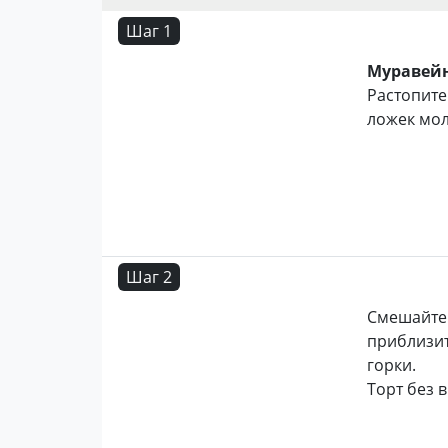
Шаг 1
Муравейн
Растопите
ложек мол
Шаг 2
Смешайте 
приблизит
горки.
Торт без 