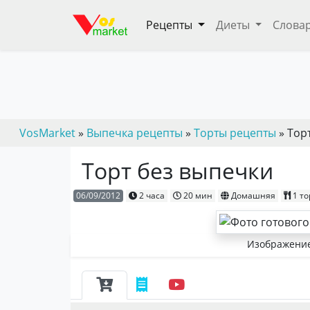
Рецепты
Диеты
Слова
VosMarket
»
Выпечка рецепты
»
Торты рецепты
» Тор
Торт без выпечки
06/09/2012
2 часа
20 мин
Домашняя
1 то
Изображение