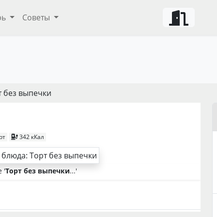
рь
Советы
т без выпечки
рт
342 кКал
 '
Торт без выпечки
...'