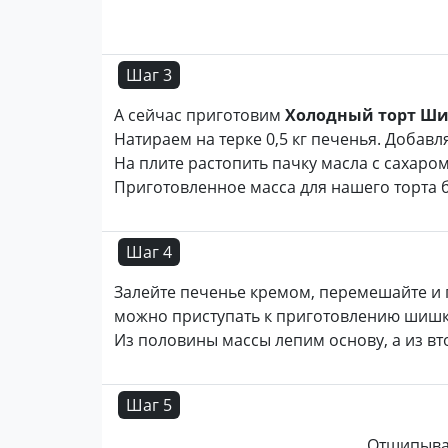
Шаг 3
А сейчас приготовим
Холодный торт Ш
Натираем на терке 0,5 кг печенья. Добав
На плите растопить пачку масла с сахаром
Приготовленное масса для нашего торта 
Шаг 4
Залейте печенье кремом, перемешайте и п
можно приступать к приготовлению шишк
Из половины массы лепим основу, а из в
Шаг 5
Отщипывай