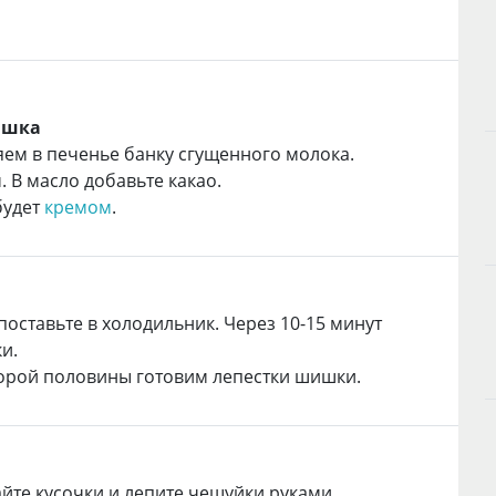
ишка
ляем в печенье банку сгущенного молока.
. В масло добавьте какао.
будет
кремом
.
оставьте в холодильник. Через 10-15 минут
и.
торой половины готовим лепестки шишки.
те кусочки и лепите чешуйки руками.