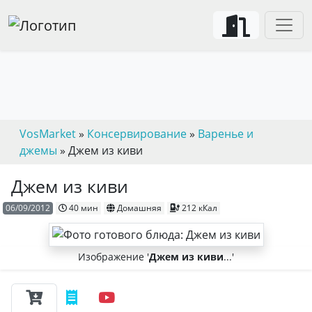
VosMarket
»
Консервирование
»
Варенье и
джемы
» Джем из киви
Джем из киви
06/09/2012
40 мин
Домашняя
212 кКал
Изображение '
Джем из киви
...'