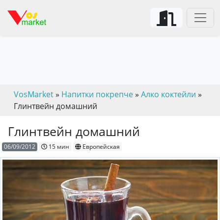
VosMarket
»
Напитки покрепче
»
Алко коктейли
»
Глинтвейн домашний
Глинтвейн домашний
06/09/2012
15 мин
Европейская