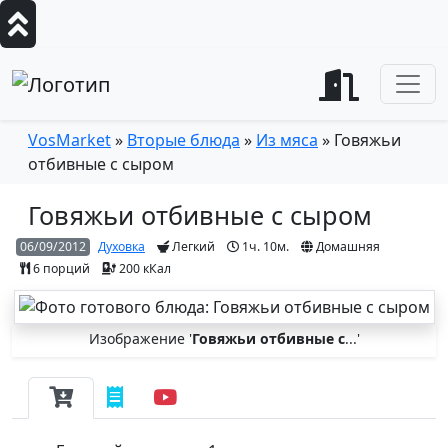
VosMarket
»
Вторые блюда
»
Из мяса
» Говяжьи
отбивные с сыром
Говяжьи отбивные с сыром
06/09/2012
Духовка
Легкий
1ч. 10м.
Домашняя
6 порций
200 кКал
Изображение '
Говяжьи отбивные с
...'