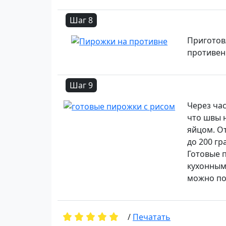
Шаг 8
Приготов
противень
Шаг 9
Через час
что швы 
яйцом. О
до 200 гр
Готовые 
кухонным
можно по
/
Печатать