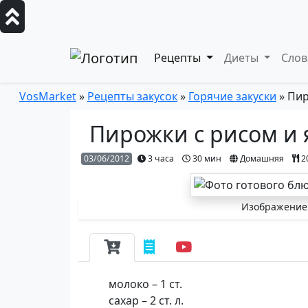
Рецепты
Диеты
Сло
VosMarket
»
Рецепты закусок
»
Горячие закуски
» Пир
Пирожки с рисом и
03/06/2012
3 часа
30 мин
Домашняя
2
Изображение 
молоко – 1 ст.
сахар – 2 ст. л.