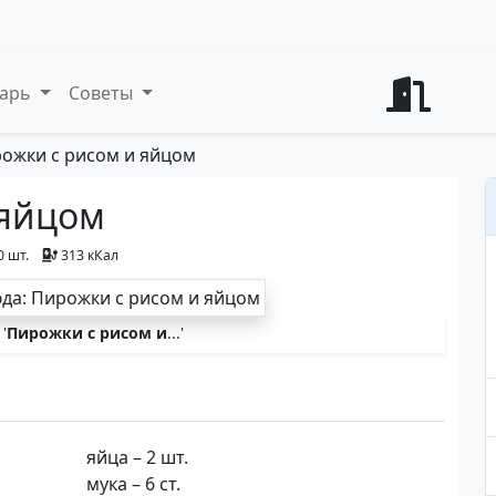
варь
Советы
ожки с рисом и яйцом
 яйцом
0 шт.
313 кКал
'
Пирожки с рисом и
...'
яйца – 2 шт.
мука – 6 ст.