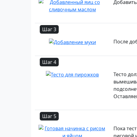
Добавить
Шаг 3
После до
Шаг 4
Тесто дол
вымешива
подсолне
Оставляем
Шаг 5
Пока тес
рисовой 