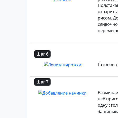
Полстакан
отварить
рисом. Д
сливочног
перемеш
Шаг 6
Готовое т
Шаг 7
Разминае
неё приг
одну сто
Защипыва