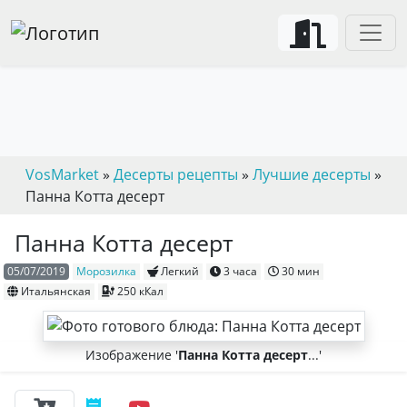
VosMarket
»
Десерты рецепты
»
Лучшие десерты
»
Панна Котта десерт
Панна Котта десерт
05/07/2019
Морозилка
Легкий
3 часа
30 мин
Итальянская
250 кКал
Изображение '
Панна Котта десерт
...'