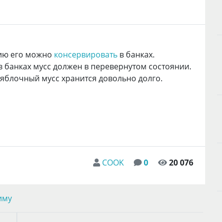
ию его можно
консервировать
в банках.
в банках мусс должен в перевернутом состоянии.
яблочный мусс хранится довольно долго.
COOK
0
20 076
иму