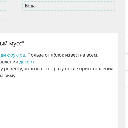
Вода
ый мусс
"
еди фруктов
. Польза от яблок известна всем.
товлении
десерт
.
у рецепту, можно есть сразу после приготовления
на зиму.