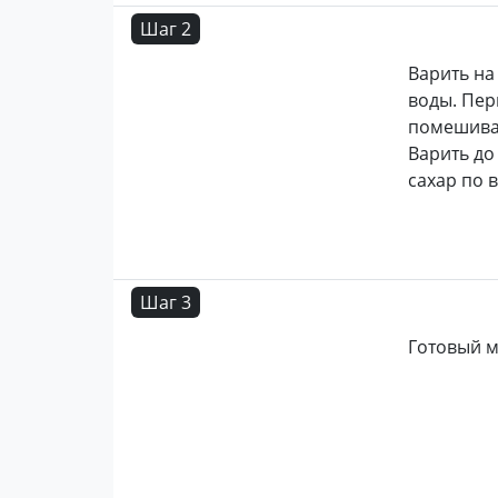
Шаг 2
Варить на
воды. Пер
помешиват
Варить до
сахар по в
Шаг 3
Готовый м