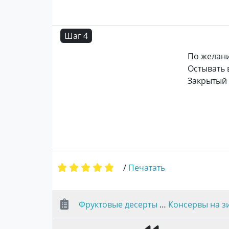
Шаг 4
По желан
Остывать 
Закрытый 
/
Печатать
Фруктовые десерты
…
Консервы на з