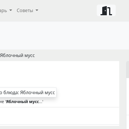
арь
Советы
 Яблочный мусс
е '
Яблочный мусс
...'