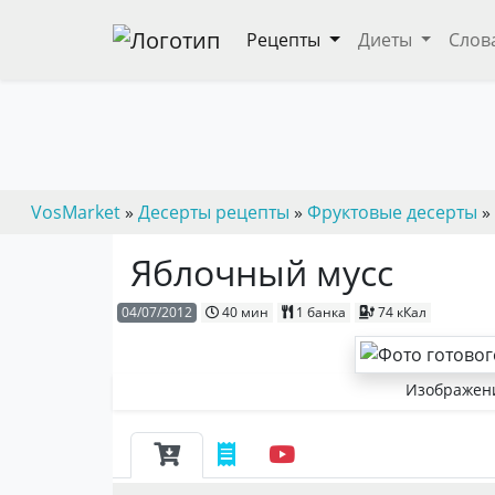
Рецепты
Диеты
Слов
VosMarket
»
Десерты рецепты
»
Фруктовые десерты
»
Яблочный мусс
04/07/2012
40 мин
1 банка
74 кКал
Изображени