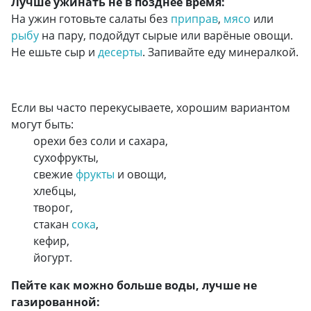
Лучше ужинать не в позднее время:
На ужин готовьте салаты без
приправ
,
мясо
или
рыбу
на пару, подойдут сырые или варёные овощи.
Не ешьте сыр и
десерты
. Запивайте еду минералкой.
Если вы часто перекусываете, хорошим вариантом
могут быть:
орехи без соли и сахара,
сухофрукты,
свежие
фрукты
и овощи,
хлебцы,
творог,
стакан
сока
,
кефир,
йогурт.
Пейте как можно больше воды, лучше не
газированной: