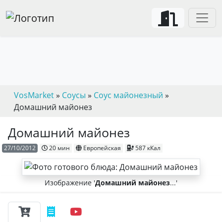
VosMarket
»
Соусы
»
Соус майонезный
»
Домашний майонез
Домашний майонез
27/10/2012
20 мин
Европейская
587 кКал
Изображение '
Домашний майонез
...'