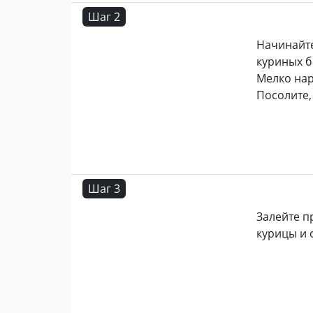
Шаг 2
Начинайте
куриных б
Мелко нар
Посолите,
Шаг 3
Залейте 
курицы и 