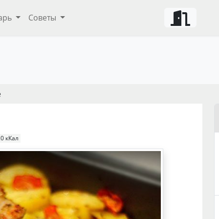
арь
Советы
е
0 кКал