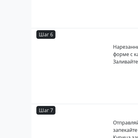
Шаг 6
Нарезанн
форме с к
Заливайте
Шаг 7
Отправляй
запекайте
Курица за