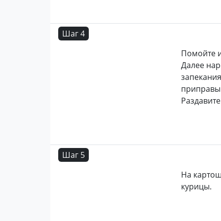
Шаг 4
Помойте и
Далее нар
запекания
приправы
Раздавите
Шаг 5
На картош
курицы.