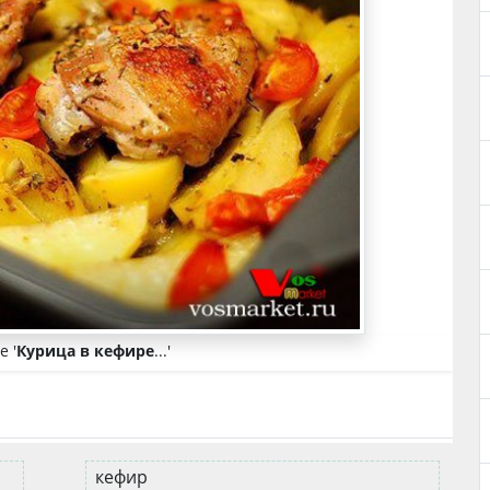
 '
Курица в кефире
...'
кефир