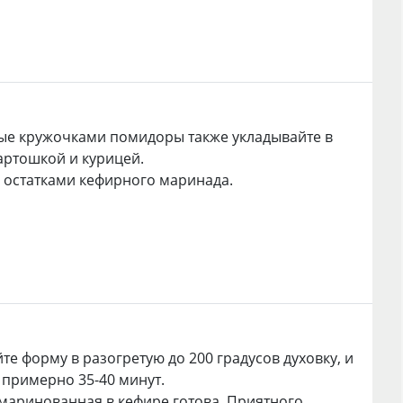
ые кружочками помидоры также укладывайте в
артошкой и курицей.
 остатками кефирного маринада.
те форму в разогретую до 200 градусов духовку, и
 примерно 35-40 минут.
маринованная в кефире готова. Приятного