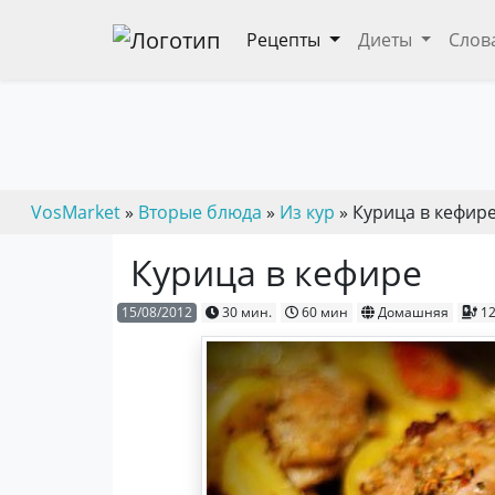
Рецепты
Диеты
Слов
VosMarket
»
Вторые блюда
»
Из кур
» Курица в кефир
Курица в кефире
15/08/2012
30 мин.
60 мин
Домашняя
12