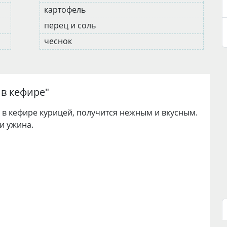
картофель
перец и соль
чеснок
 в кефире
"
 в кефире курицей, получится нежным и вкусным.
и ужина.