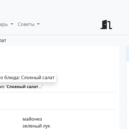
варь
Советы
лат
е '
Слоеный салат
...'
майонез
зеленый лук