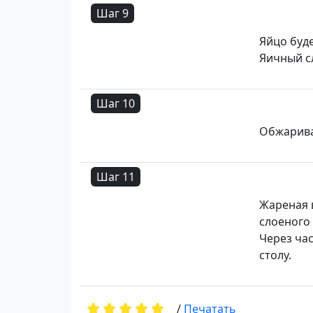
Шаг 9
Яйцо буд
Яичный с
Шаг 10
Обжарив
Шаг 11
Жареная 
слоеного 
Через ча
столу.
/
Печатать