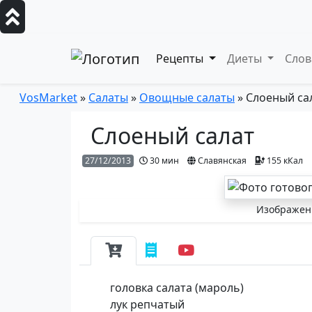
Рецепты
Диеты
Сло
VosMarket
»
Салаты
»
Овощные салаты
» Слоеный са
Слоеный салат
27/12/2013
30 мин
Славянская
155 кКал
Изображени
головка салата (мароль)
лук репчатый