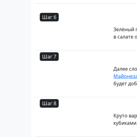
Шаг 6
Зелёный 
в салате 
Шаг 7
Далее сл
Майонез
будет до
Шаг 8
Круто ва
кубиками