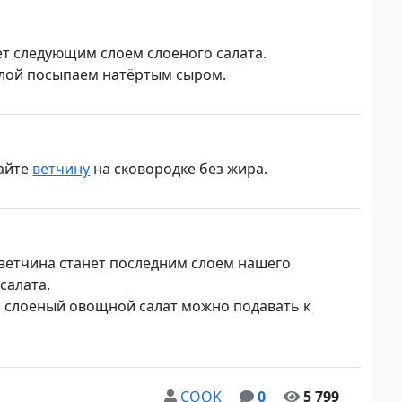
ет следующим слоем слоеного салата.
лой посыпаем натёртым сыром.
айте
ветчину
на сковородке без жира.
ветчина станет последним слоем нашего
салата.
с слоеный овощной салат можно подавать к
COOK
0
5 799