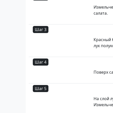
Измельче
салата.
Шаг 3
Красный б
лук полу
Шаг 4
Поверх с
Шаг 5
На слой 
Измельче