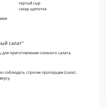
тертый сыр
сахар щепотка
ками
ый салат
"
ы
для приготовления слоеного салата.
но соблюдать строгие пропорции (салат,
вкусу.