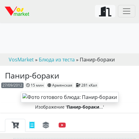
VosMarket
»
Блюда из теста
» Панир-бораки
Панир-бораки
27/09/2012
15 мин
Армянская
281 кКал
Изображение '
Панир-бораки
...'