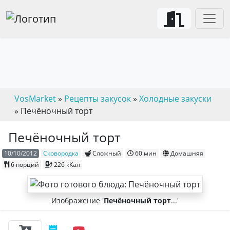
VosMarket
»
Рецепты закусок
»
Холодные закуски
» Печёночный торт
Печёночный торт
10/10/2012
Сковородка
Сложный
60 мин
Домашняя
6 порций
226 кКал
Изображение '
Печёночный торт
...'