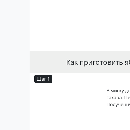
Как приготовить 
Шаг 1
В миску д
сахара. П
Полученну