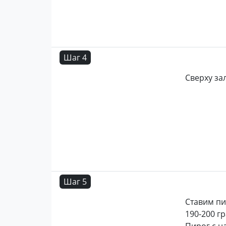
Шаг 4
Сверху з
Шаг 5
Ставим пи
190-200 г