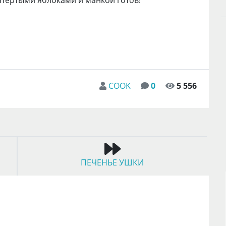
атертыми яблоками и манкой готов!
COOK
0
5 556
ПЕЧЕНЬЕ УШКИ