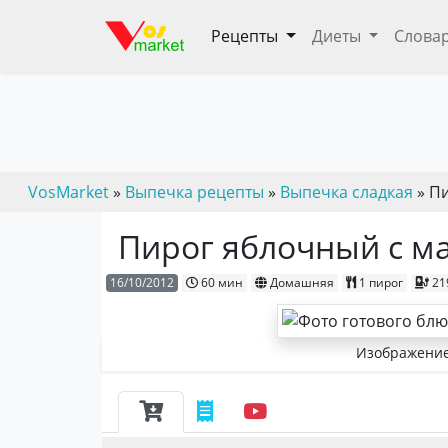
Рецепты
Диеты
Слова
VosMarket
»
Выпечка рецепты
»
Выпечка сладкая
» П
Пирог яблочный с м
16/10/2012
60 мин
Домашняя
1 пирог
21
Изображение