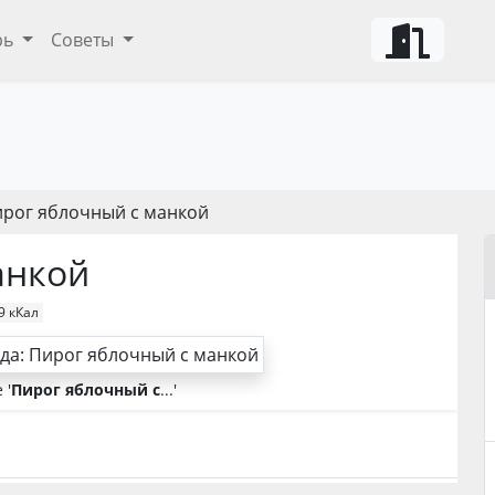
рь
Советы
ирог яблочный с манкой
анкой
9 кКал
 '
Пирог яблочный с
...'