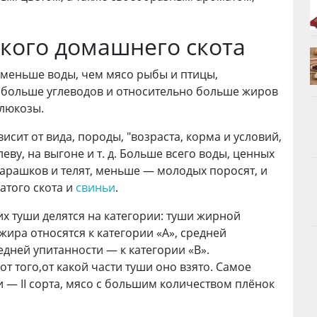
кого домашнего скота
 меньше воды, чем мясо рыбы и птицы,
о больше углеводов и относительно больше жиров
глюкозы.
исит от вида, породы, "возраста, корма и условий,
ву, на выгоне и т. д. Больше всего воды, ценных
арашков и телят, меньше — молодых поросят, и
атого скота и
свиньи
.
их туши делятся на категории: туши жирной
ира относятся к категории «А», средней
едней упитанности — к категории «В».
от того,от какой части туши оно взято. Самое
и — II сорта, мясо с большим количеством плёнок