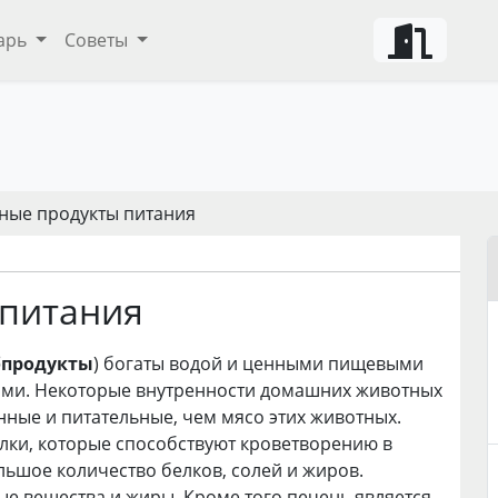
арь
Советы
ные продукты питания
 питания
бпродукты
) богаты водой и ценными пищевыми
ами. Некоторые внутренности домашних животных
нные и питательные, чем мясо этих животных.
лки, которые способствуют кроветворению в
льшое количество белков, солей и жиров.
е вещества и жиры. Кроме того печень является