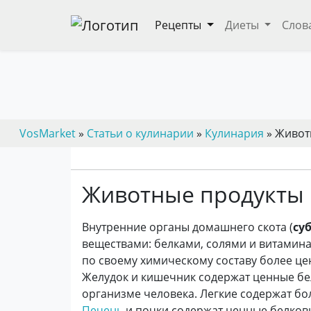
Рецепты
Диеты
Слов
VosMarket
»
Статьи о кулинарии
»
Кулинария
» Живот
Животные продукты
Внутренние органы домашнего скота (
су
веществами: белками, солями и витамин
по своему химическому составу более це
Желудок и кишечник содержат ценные бе
организме человека. Легкие содержат бо
Печень
и почки содержат ценные белковы