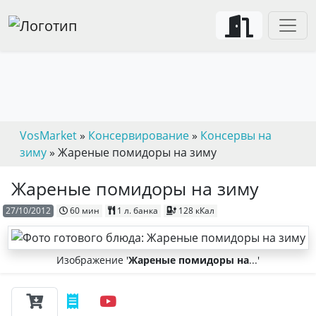
VosMarket
»
Консервирование
»
Консервы на
зиму
» Жареные помидоры на зиму
Жареные помидоры на зиму
27/10/2012
60 мин
1 л. банка
128 кКал
Изображение '
Жареные помидоры на
...'