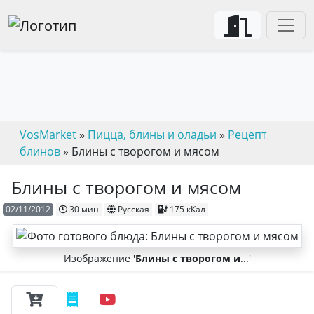
VosMarket
»
Пицца, блины и оладьи
»
Рецепт
блинов
» Блины с творогом и мясом
Блины с творогом и мясом
02/11/2012
30 мин
Русская
175 кКал
Изображение '
Блины с творогом и
...'