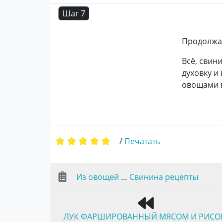
Шаг 7
Продолжае
Всё, свин
духовку и
овощами в
/
Печатать
Из овощей
…
Свинина рецепты
ЛУК ФАРШИРОВАННЫЙ МЯСОМ И РИС