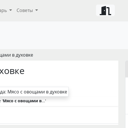
арь
Советы
щами в духовке
ховке
 '
Мясо с овощами в
...'