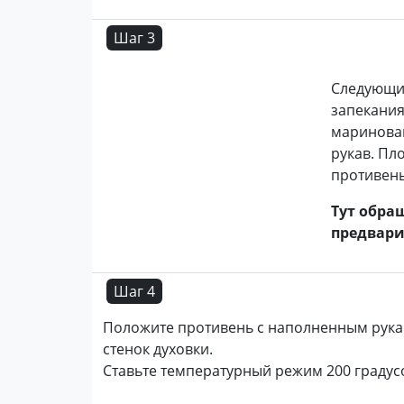
Шаг 3
Следующим
запекани
маринова
рукав. Пл
противень
Тут обра
предвари
Шаг 4
Положите противень с наполненным рукав
стенок духовки.
Ставьте температурный режим 200 градусо