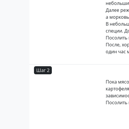
небольшие
Далее реж
а морковь
В неболь
специи. Д
Посолить 
После, х
один час 
Шаг 2
Пока мясо
картофеля
зависимос
Посолить 