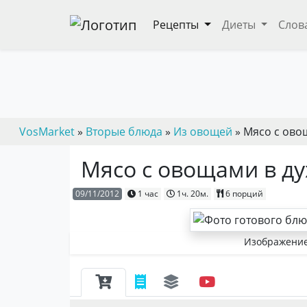
Рецепты
Диеты
Слов
VosMarket
»
Вторые блюда
»
Из овощей
» Мясо с ово
Мясо с овощами в ду
09/11/2012
1 час
1ч. 20м.
6 порций
Изображение