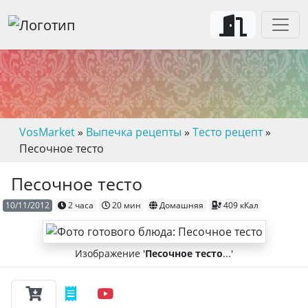
VosMarket
»
Выпечка рецепты
»
Тесто рецепт
»
Песочное тесто
Песочное тесто
10/11/2012
2 часа
20 мин
Домашняя
409 кКал
Изображение '
Песочное тесто
...'