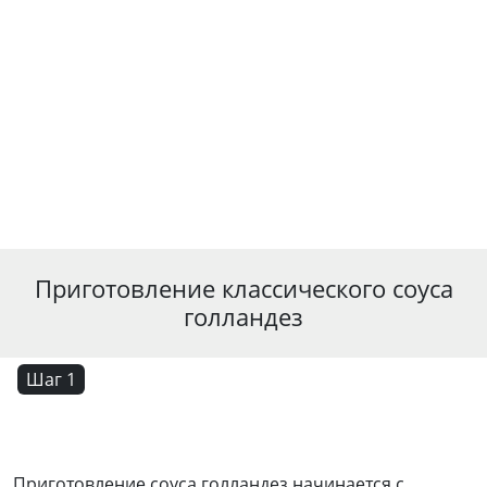
Приготовление классического соуса
голландез
Шаг 1
Приготовление соуса голландез начинается с