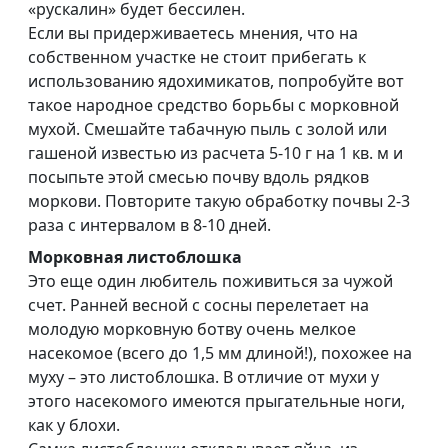
«рускалин» будет бессилен.
Если вы придерживаетесь мнения, что на
собственном участке не стоит прибегать к
использованию ядохимикатов, попробуйте вот
такое народное средство борьбы с морковной
мухой. Смешайте табачную пыль с золой или
гашеной известью из расчета 5-10 г на 1 кв. м и
посыпьте этой смесью почву вдоль рядков
моркови. Повторите такую обработку почвы 2-3
раза с интервалом в 8-10 дней.
Морковная листоблошка
Это еще один любитель поживиться за чужой
счет. Ранней весной с сосны перелетает на
молодую морковную ботву очень мелкое
насекомое (всего до 1,5 мм длиной!), похожее на
муху – это листоблошка. В отличие от мухи у
этого насекомого имеются прыгательные ноги,
как у блохи.