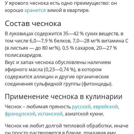
У ярового чеснока есть одно преимущество: он
хорошо
хранится
зимой в квартире.
Состав чеснока
В луковицах содержится 35—42 % сухих веществ, в
том числе 6,0—7,9 % белков, 7,0—28 мг% витамина С
(в листьях — до 80 мг%), 0,5 % сахаров, 20—27 %
полисахаридов.
Вкус и запах чеснока обусловлены наличием
эфирного масла (0,23—0,74 %), в котором
содержится аллицин и другие органические
соединения сульфидной группы (фитонциды).
Применение чеснока в кулинарии
Чеснок – любимая пряность
русской
,
еврейской
,
французской
,
испанской
, азиатской кухни.
Чеснок не любит долгой тепловой обработки, иначе
он просто растворяется в блюде, придавая ему