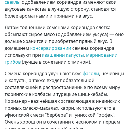
свеклы
с добавлением кориандра изменяют свои
вкусовые качества в лучшую сторону, становятся
более ароматными и пряными на вкус.
Летом толчеными семенами кориандра слегка
обсыпают сырое мясо (с добавлением уксуса) — оно
дольше хранится и приобретает пряный вкус. В
домашнем
консервировании
семена кориандра
используют при
квашении капусты
,
мариновании
грибов
(лучше в сочетании с тмином).
Семена кориандра улучшают вкус
фасоли
, чечевицы
и капусты, а также входят обязательной
составляющей в распространенные по всему миру
тюрингские колбасы и турецкие шиш-кебабы.
Кориандр - важнейшая составляющая в индийских
пряных смесях-масалах, карри, используют его в
эфиопской смеси "бербере" и тунисской "оффак".
Очень хорош он в сочетании с чесноком и перцем
чили, как часто делают на Карибах.