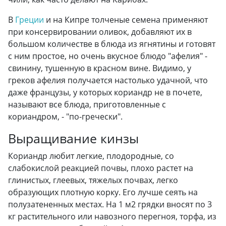
В
Греции
и на Кипре толченые семена применяют
при консервировании оливок, добавляют их в
большом количестве в блюда из ягнятины и готовят
с ним простое, но очень вкусное блюдо "афелия" -
свинину, тушенную в красном вине. Видимо, у
греков афелия получается настолько удачной, что
даже французы, у которых кориандр не в почете,
называют все блюда, приготовленные с
кориандром, - "по-гречески".
Выращивание кинзы
Кориандр любит легкие, плодородные, со
слабокислой реакцией почвы, плохо растет на
глинистых, глеевых, тяжелых почвах, легко
образующих плотную корку. Его лучше сеять на
полузатененных местах. На 1 м2 грядки вносят по 3
кг растительного или навозного перегноя, торфа, из