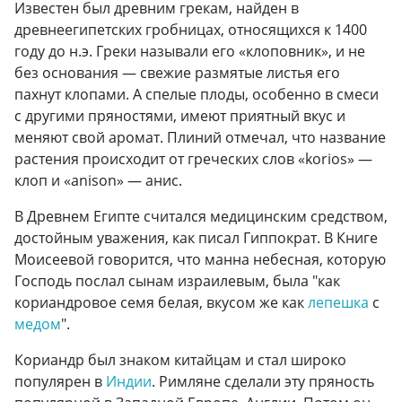
Известен был древним грекам, найден в
древнеегипетских гробницах, относящихся к 1400
году до н.э. Греки называли его «клоповник», и не
без основания — свежие размятые листья его
пахнут клопами. А спелые плоды, особенно в смеси
с другими пряностями, имеют приятный вкус и
меняют свой аромат. Плиний отмечал, что название
растения происходит от греческих слов «korios» —
клоп и «anison» — анис.
В Древнем Египте считался медицинским средством,
достойным уважения, как писал Гиппократ. В Книге
Моисеевой говорится, что манна небесная, которую
Господь послал сынам израилевым, была "как
кориандровое семя белая, вкусом же как
лепешка
с
медом
".
Кориандр был знаком китайцам и стал широко
популярен в
Индии
. Римляне сделали эту пряность