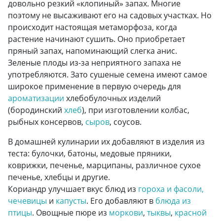
довольно резкий «клопиный» запах. Многие
поэтому не высаживают его на садовых участках. Но
происходит настоящая метаморфоза, когда
растение начинают сушить. Оно приобретает
пряный запах, напоминающий слегка анис.
Зеленые плоды из-за неприятного запаха не
употребляются. Зато сушеные семена имеют самое
широкое применение в первую очередь для
ароматизации
хлебобулочных изделий
(бородинский
хлеб
), при изготовлении колбас,
рыбных консервов,
сыров
, соусов.
В домашней кулинарии их добавляют в изделия из
теста: булочки, батоны, медовые пряники,
коврижки, печенье, марципаны, различное сухое
печенье, хлебцы и другие.
Кориандр улучшает вкус блюд из
гороха и фасоли,
чечевицы
и
капусты
. Его добавляют в
блюда из
птицы
. Овощные пюре из
моркови
,
тыквы
,
красной