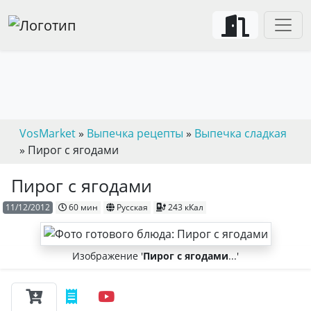
VosMarket
»
Выпечка рецепты
»
Выпечка сладкая
» Пирог с ягодами
Пирог с ягодами
11/12/2012
60 мин
Русская
243 кКал
Изображение '
Пирог с ягодами
...'