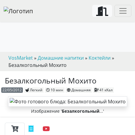
VosMarket
»
Домашние напитки
»
Коктейли
»
Безалкогольный Мохито
Безалкогольный Мохито
22/05/2012
Легкий
10 мин
Домашняя
41 кКал
Изображение '
Безалкогольный
...'