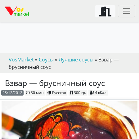
VosMarket
»
Соусы
»
Лучшие соусы
» Взвар —
брусничный соус
Взвар — брусничный соус
28/12/2012
30 мин
Русская
300 гр.
4 кКал