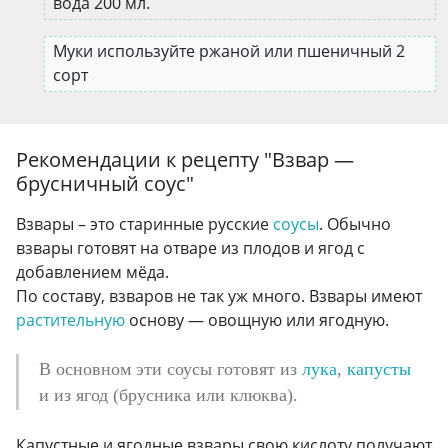
вода 200 мл.
Муки используйте ржаной или пшеничный 2
сорт
Рекомендации к рецепту "
Взвар —
брусничный соус
"
Взвары – это старинные русские
соусы
. Обычно
взвары готовят на отваре из плодов и ягод с
добавлением мёда.
По составу, взваров не так уж много. Взвары имеют
растительную
основу — овощную или ягодную.
В основном эти соусы готовят из
лука
,
капусты
и из ягод (брусника или клюква).
Капустные и ягодные взвары свою кислоту получают