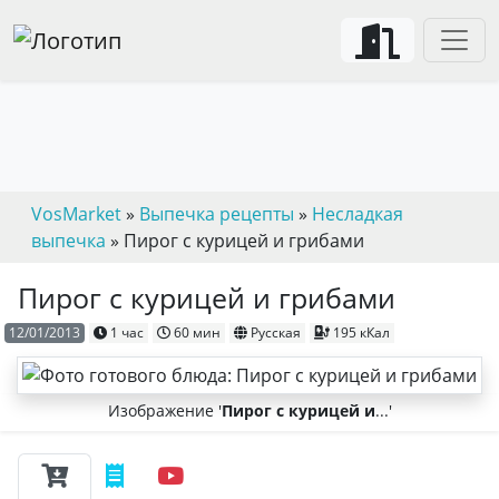
VosMarket
»
Выпечка рецепты
»
Несладкая
выпечка
» Пирог с курицей и грибами
Пирог с курицей и грибами
12/01/2013
1 час
60 мин
Русская
195 кКал
Изображение '
Пирог с курицей и
...'