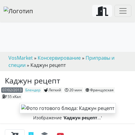
VosMarket
»
Консервирование
»
Приправы и
специи
» Каджун рецепт
Каджун рецепт
07/02/2013
Блендер
Легкий
20 мин
Французская
55 кКал
Изображение '
Каджун рецепт
...'