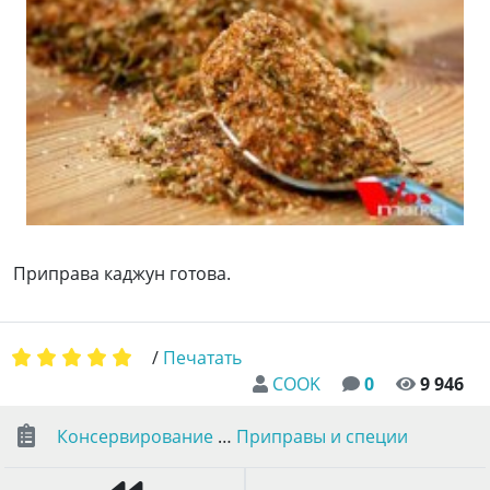
Приправа каджун готова.
/
Печатать
COOK
0
9 946
Консервирование
…
Приправы и специи