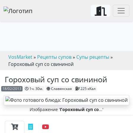
VosMarket
»
Рецепты супов
»
Супы рецепты
»
Гороховый суп со свининой
Гороховый суп со свининой
18/02/2013
1ч. 30м.
Славянская
225 кКал
Изображение '
Гороховый суп со
...'